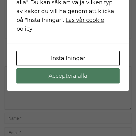
To get started with moderating, editing,
alla". Du kan såklart välja vilken typ
and deleting comments, please visit the
av kakor du vill ha genom att klicka
Comments screen in the dashboard.
på "Inställningar".
Läs vår cookie
policy
Commenter avatars come from
Gravatar
.
LEAVE A COMMENT
Inställningar
Acceptera alla