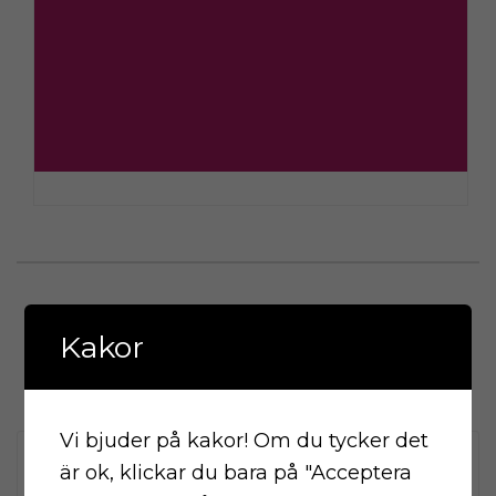
COMMENTS
Kakor
A WordPress Commenter
2021-01-21
Vi bjuder på kakor! Om du tycker det
Hi, this is a comment.
är ok, klickar du bara på "Acceptera