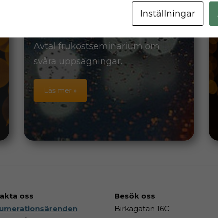
Uppsägningar
Inställningar
För 12:e året i rad anordnar Lag &
Avtal frukostseminarium om
svåra uppsägningar.
Läs mer »
akta oss
Besök
oss
umerationsärenden
Birkagatan 16C