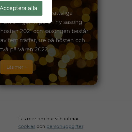
Acceptera alla
Lag & Avtals arbetsrättsliga
nätverk går in på en ny säsong
hösten 2021 och säsongen består
av fem träffar, tre på hösten och
två på våren 2022.
Läs mer »
Läs mer om hur vi hanterar
cookies
och
personuppgifter
.