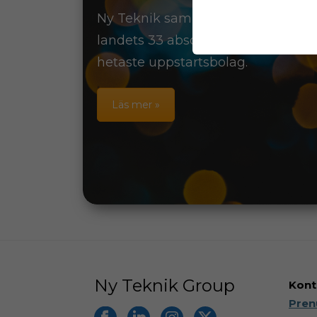
Ny Teknik samlar varje år
landets 33 absolut
hetaste uppstartsbolag.
Läs mer »
Ny Teknik Group
Kont
Pren