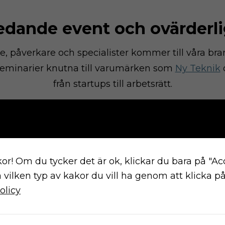
edande event och ovärderl
are, påverkare och specialister kommer till våra b
eminarier knutna till varumärken som
Ny Teknik
från startups till arbetsrätt.
pännande ämnen inom respektive varumärke och fu
sna till intressanta presentationer från utövare, s
are för att nätverka, utbyta erfarenheter och lära 
m branschens naturliga årliga mötesplats så som
3
or! Om du tycker det är ok, klickar du bara på "Ac
a vilken typ av kakor du vill ha genom att klicka på 
olicy
Svåra