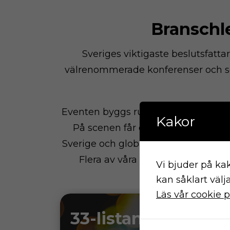
Branschl
Sveriges viktigaste beslutsfatt
välrenommerade konferenser och s
Eventen byggs runt aktuella och s
Kakor
På scenen får du som deltagare lys
Sverige och globalt. Här möts deltag
Flera av våra event är kända so
Vi bjuder på kak
kan såklart välj
Läs vår cookie p
33-listan