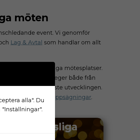
iga möten
ranschledande event. Vi genomför
och
Lag & Avtal
som handlar om allt
ngerar som naturliga mötesplatser.
pecialister och strateger både från
sig allt om den senaste utvecklingen.
3-listan
och
Svåra Uppsägningar
.
ceptera alla". Du
"Inställningar".
Arbetsrättsliga
nätverket