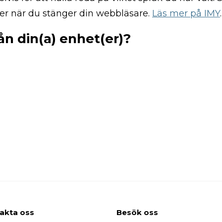
nner när du stänger din webbläsare.
Läs mer på IMY
.
rån din(a) enhet(er)?
akta oss
Besök
oss