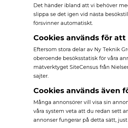
Det händer ibland att vi behöver med
slippa se det igen vid nästa besökstill
försvinner automatiskt.
Cookies används för att 
Eftersom stora delar av Ny Teknik Gr
oberoende besöksstatisk för våra a
mätverktyget SiteCensus från Niels
sajter.
Nödvändiga
Cookies används även fö
Dessa kakor
går inte att
Många annonsörer vill visa sin anno
välja bort.
våra system veta att du redan sett 
De behövs
för att
annonser fungerar på detta sätt, just
hemsidan