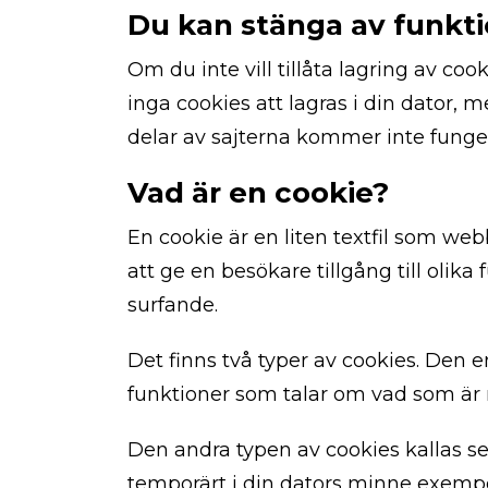
över huvud
Du kan stänga av funkti
taget ska
fungera.
Om du inte vill tillåta lagring av c
inga cookies att lagras i din dator
delar av sajterna kommer inte funger
Statistik
För att vi ska
Vad är en cookie?
kunna
förbättra
hemsidans
En cookie är en liten textfil som w
funktionalitet
att ge en besökare tillgång till olika
och
surfande.
uppbyggnad,
baserat på
hur
Det finns två typer av cookies. Den e
hemsidan
funktioner som talar om vad som är
används.
Den andra typen av cookies kallas se
Upplevelse
temporärt i din dators minne exempelv