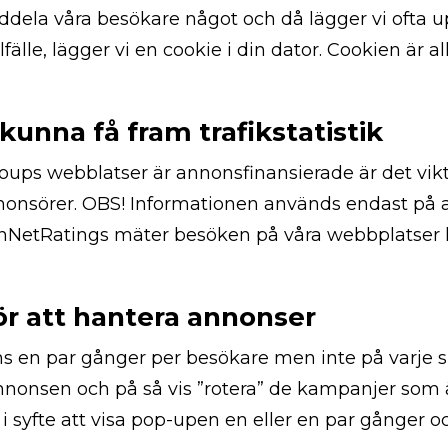
dela våra besökare något och då lägger vi ofta up
fälle, lägger vi en cookie i din dator. Cookien är al
kunna få fram trafikstatistik
oups webblatser är annonsfinansierade är det vikti
nnonsörer. OBS! Informationen används endast på
enNetRatings mäter besöken på våra webbplatser
r att hantera annonser
ns en par gånger per besökare men inte på varje 
annonsen och på så vis ”rotera” de kampanjer som
 i syfte att visa pop-upen en eller en par gånger o