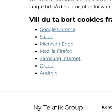
För att vår
längre tid på din dator, utan försvi
hemsida ska
prestera så
Vill du ta bort cookies f
bra som
möjligt
Google Chrome
under ditt
Safari
besök. Om du
nekar de här
Microsoft Edge
kakorna
Mozilla Firefox
kommer viss
Samsung Internet
funktionalitet
att försvinna
Opera
från
Android
hemsidan.
Marknadsföring
Genom att dela
med dig av dina
Ny Teknik Group
Kont
intressen och