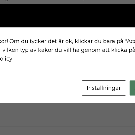
ållbarhetsmål
.
lagen
eds ett omfattande och tidskrävande arbete
or! Om du tycker det är ok, klickar du bara på "Ac
av journalister på redaktionen.
a vilken typ av kakor du vill ha genom att klicka på 
olicy
nledningsvis. Den första utgallringen
lag. Ju närmare de 33 slutgiltiga bolagen som
ensivare blir arbetet.
Inställningar