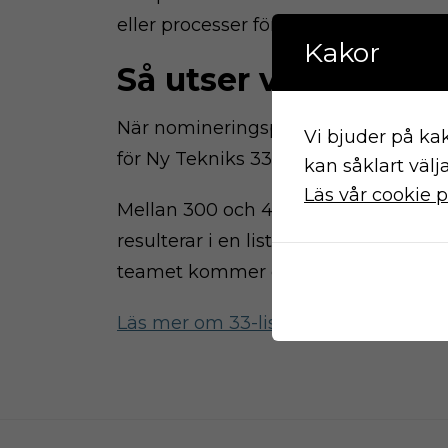
eller processer förhåller sig till
FN:s h
Kakor
Så utser vi de 33 bo
När nomineringsperioden är över inl
Vi bjuder på kak
för Ny Tekniks 33-grupp, som består 
kan såklart välj
Läs vår cookie p
Mellan 300 och 400 bolag granskas i
resulterar i en lista på cirka 100 bo
teamet kommer desto svårare och int
Läs mer om 33-listan här.