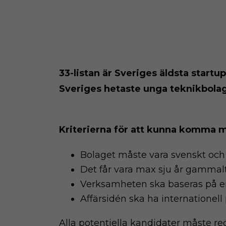
33-listan är Sveriges äldsta start
Sveriges hetaste unga teknikbolag
Kriterierna för att kunna komma me
Bolaget måste vara svenskt och 
Det får vara max sju år gammalt
Verksamheten ska baseras på en
Affärsidén ska ha internationell 
Alla potentiella kandidater måste re