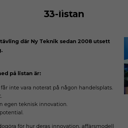
BRANDS
ABOUT
CONTAC
33-listan
uptävling där Ny Teknik sedan 2008 utsett
.
d på listan är:
får inte vara noterat på någon handelsplats.
.
 egen teknisk innovation.
potential.
dogöra för hur deras innovation, affärsmodell